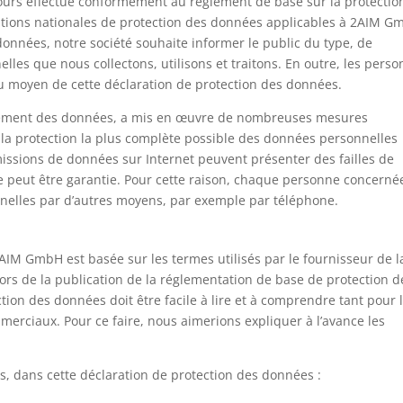
ours effectué conformément au règlement de base sur la protectio
ions nationales de protection des données applicables à 2AIM G
données, notre société souhaite informer le public du type, de
elles que nous collectons, utilisons et traitons. En outre, les pers
u moyen de cette déclaration de protection des données.
tement des données, a mis en œuvre de nombreuses mesures
 la protection la plus complète possible des données personnelles
missions de données sur Internet peuvent présenter des failles de
e peut être garantie. Pour cette raison, chaque personne concerné
nelles par d’autres moyens, par exemple par téléphone.
AIM GmbH est basée sur les termes utilisés par le fournisseur de l
ors de la publication de la réglementation de base de protection d
ion des données doit être facile à lire et à comprendre tant pour 
merciaux. Pour ce faire, nous aimerions expliquer à l’avance les
es, dans cette déclaration de protection des données :