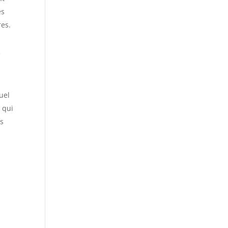
es
res.
e
uel
 qui
es