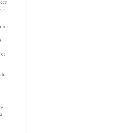
ices
cas
onne
)
e
 et
u
 du
re
du