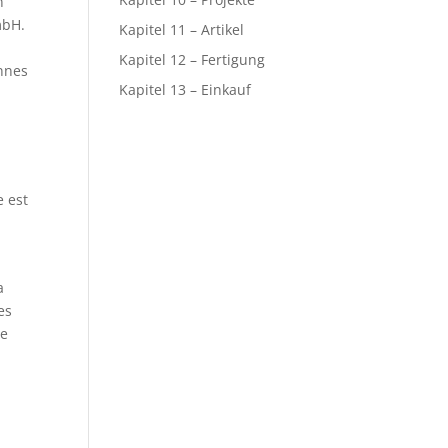
n
mbH.
Kapitel 11 – Artikel
Kapitel 12 – Fertigung
onnes
Kapitel 13 – Einkauf
e est
a
es
le