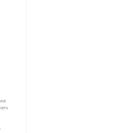
nne
iers
a