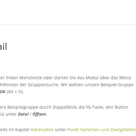
il
er linken Menüleiste oder starten Sie das Modul über das Menü
wahlfenster der Gruppensuche. Wir wählen unsere Beispiel-Gruppe
OK
(Alt + O).
nsere Beispielgruppe durch Doppelklick, die F6-Taste, den Button
enü unter
Datei
/
Öffnen
.
reits im Kapitel
Adressaten
unter
Punkt Varianten und Zweigstelle