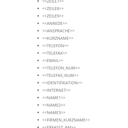
<<ZEILE7>>
<<ZEILE8>>
<<ZEILE9>>
<<ANREDE>>
<<ANSPRACHE>>
<<KURZNAME>>
<<TELEFON>>
<<TELEFAX>>
<<EMAIL>>
<<TELEFON_NUM>>
<<TELEFAX_NUM>>
<<IDENTIFIKATION>>
<<INTERNET>>
<<NAME1>>
<<NAME2>>
<<NAME3>>
<<FIRMEN_KURZNAME>>
<<ERFASST_AM>>