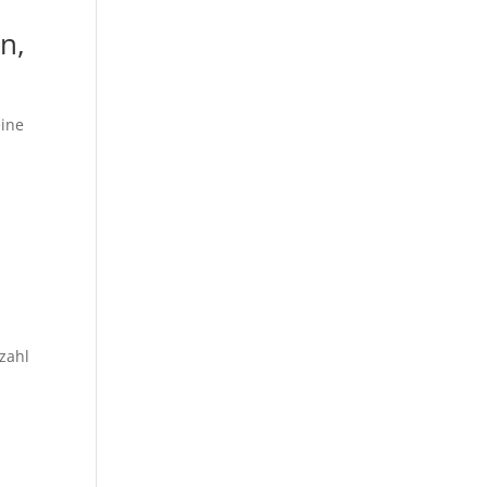
n,
eine
zahl