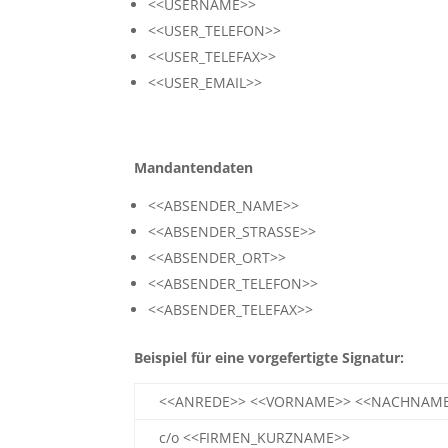
<<USERNAME>>
<<USER_TELEFON>>
<<USER_TELEFAX>>
<<USER_EMAIL>>
Mandantendaten
<<ABSENDER_NAME>>
<<ABSENDER_STRASSE>>
<<ABSENDER_ORT>>
<<ABSENDER_TELEFON>>
<<ABSENDER_TELEFAX>>
Beispiel für eine vorgefertigte Signatur:
<<ANREDE>> <<VORNAME>> <<NACHNAM
c/o <<FIRMEN_KURZNAME>>