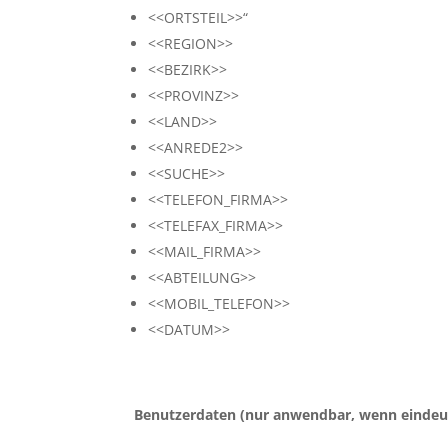
<<ORTSTEIL>>“
<<REGION>>
<<BEZIRK>>
<<PROVINZ>>
<<LAND>>
<<ANREDE2>>
<<SUCHE>>
<<TELEFON_FIRMA>>
<<TELEFAX_FIRMA>>
<<MAIL_FIRMA>>
<<ABTEILUNG>>
<<MOBIL_TELEFON>>
<<DATUM>>
Benutzerdaten
(nur anwendbar, wenn eindeu